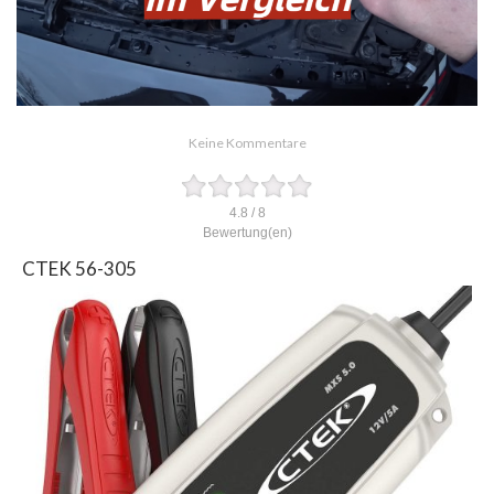
Keine Kommentare
4.8
/
8
Bewertung(en)
CTEK 56-305