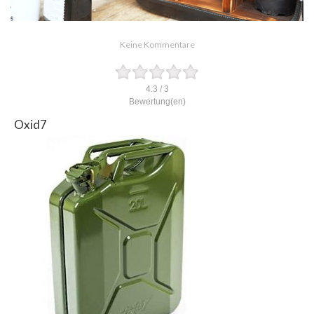
Keine Kommentare
4.3
/
3
Bewertung(en)
Oxid7